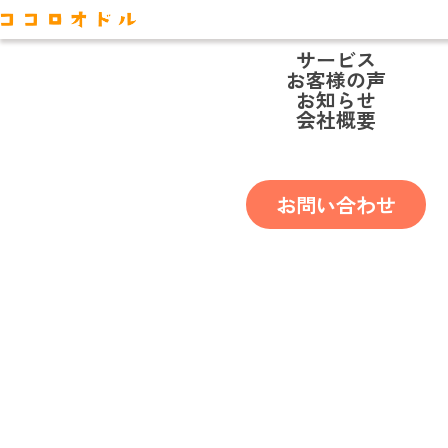
サービス
お客様の声
お知らせ
会社概要
M.Iさん
お問い合わせ
【サブリース解約】弁護士と一
緒に解約交渉を行い違約金8か
月で合意に成功